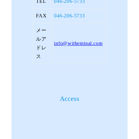
TEL
046-206-5733
FAX
046-206-5733
メー
ルア
info@witheminal.com
ドレ
ス
Access