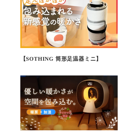
【SOTHING 筒形足温器ミニ】